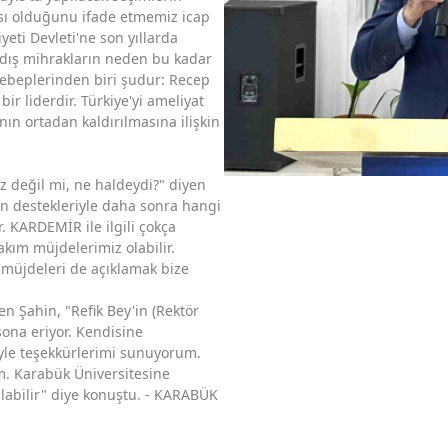
sı olduğunu ifade etmemiz icap
eti Devleti'ne son yıllarda
ve dış mihrakların neden bu kadar
sebeplerinden biri şudur: Recep
r liderdir. Türkiye'yi ameliyat
nın ortadan kaldırılmasına ilişkin
z değil mi, ne haldeydi?" diyen
n destekleriyle daha sonra hangi
 KARDEMİR ile ilgili çokça
kım müjdelerimiz olabilir.
müjdeleri de açıklamak bize
n Şahin, "Refik Bey'in (Rektör
sona eriyor. Kendisine
le teşekkürlerimi sunuyorum.
m. Karabük Üniversitesine
alabilir" diye konuştu. - KARABÜK