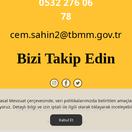
0532 276 06
78
cem.sahin2@tbmm.gov.tr
Bizi Takip Edin
Yasal Mevzuat çerçevesinde, veri politikalarımızda belirtilen amaçlar
yoruz. Detaylı bilgi ve izin iptali ile ilgili olarak tıklayarak inceleyebil
www.cemsahinresmi.com.tr © Tüm Hakları Saklıdır. 2023
Kabul Et
Teknoers Web Tasarım