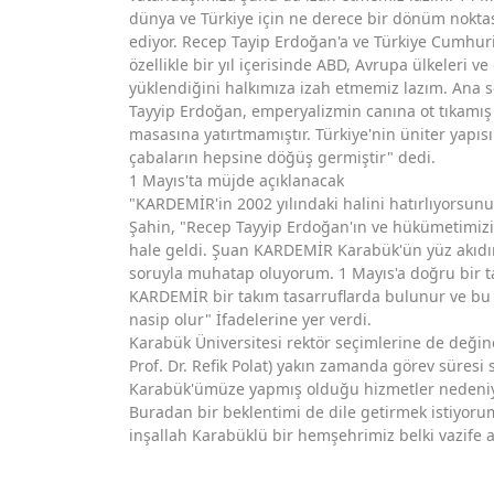
dünya ve Türkiye için ne derece bir dönüm nokta
ediyor. Recep Tayip Erdoğan'a ve Türkiye Cumhuriy
özellikle bir yıl içerisinde ABD, Avrupa ülkeleri 
yüklendiğini halkımıza izah etmemiz lazım. Ana 
Tayyip Erdoğan, emperyalizmin canına ot tıkamış bi
masasına yatırtmamıştır. Türkiye'nin üniter yapısı
çabaların hepsine döğüş germiştir" dedi.
1 Mayıs'ta müjde açıklanacak
"KARDEMİR'in 2002 yılındaki halini hatırlıyorsunu
Şahin, "Recep Tayyip Erdoğan'ın ve hükümetimizi
hale geldi. Şuan KARDEMİR Karabük'ün yüz akıdır.
soruyla muhatap oluyorum. 1 Mayıs'a doğru bir ta
KARDEMİR bir takım tasarruflarda bulunur ve bu 
nasip olur" İfadelerine yer verdi.
Karabük Üniversitesi rektör seçimlerine de değine
Prof. Dr. Refik Polat) yakın zamanda görev süresi 
Karabük'ümüze yapmış olduğu hizmetler nedeniy
Buradan bir beklentimi de dile getirmek istiyoru
inşallah Karabüklü bir hemşehrimiz belki vazife 