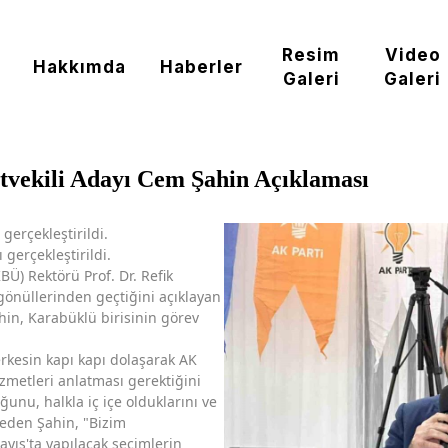
Resim
Video
Hakkımda
Haberler
Galeri
Galeri
vekili Adayı Cem Şahin Açıklaması
gerçekleştirildi.
gerçekleştirildi.
BÜ) Rektörü Prof. Dr. Refik
gönüllerinden geçtiğini açıklayan
in, Karabüklü birisinin görev
rkesin kapı kapı dolaşarak AK
zmetleri anlatması gerektiğini
uğunu, halkla iç içe olduklarını ve
 eden Şahin, "Bizim
yıs'ta yapılacak seçimlerin