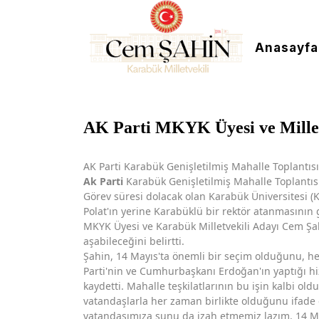
Anasayfa
AK Parti MKYK Üyesi ve Millet
AK Parti Karabük Genişletilmiş Mahalle Toplantısı 
Ak Parti
Karabük Genişletilmiş Mahalle Toplantısı 
Görev süresi dolacak olan Karabük Üniversitesi (K
Polat'ın yerine Karabüklü bir rektör atanmasının 
MKYK Üyesi ve Karabük Milletvekili Adayı Cem Şah
aşabileceğini belirtti.
Şahin, 14 Mayıs'ta önemli bir seçim olduğunu, he
Parti'nin ve Cumhurbaşkanı Erdoğan'ın yaptığı hi
kaydetti. Mahalle teşkilatlarının bu işin kalbi old
vatandaşlarla her zaman birlikte olduğunu ifade
vatandaşımıza şunu da izah etmemiz lazım. 14 Ma