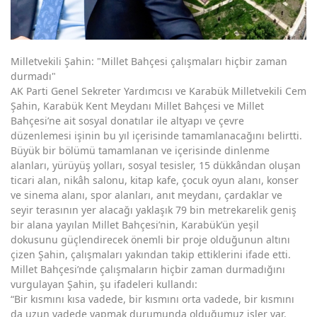
Milletvekili Şahin: "Millet Bahçesi çalışmaları hiçbir zaman
durmadı"
AK Parti Genel Sekreter Yardımcısı ve Karabük Milletvekili Cem
Şahin, Karabük Kent Meydanı Millet Bahçesi ve Millet
Bahçesi’ne ait sosyal donatılar ile altyapı ve çevre
düzenlemesi işinin bu yıl içerisinde tamamlanacağını belirtti.
Büyük bir bölümü tamamlanan ve içerisinde dinlenme
alanları, yürüyüş yolları, sosyal tesisler, 15 dükkândan oluşan
ticari alan, nikâh salonu, kitap kafe, çocuk oyun alanı, konser
ve sinema alanı, spor alanları, anıt meydanı, çardaklar ve
seyir terasının yer alacağı yaklaşık 79 bin metrekarelik geniş
bir alana yayılan Millet Bahçesi’nin, Karabük’ün yeşil
dokusunu güçlendirecek önemli bir proje olduğunun altını
çizen Şahin, çalışmaları yakından takip ettiklerini ifade etti.
Millet Bahçesi’nde çalışmaların hiçbir zaman durmadığını
vurgulayan Şahin, şu ifadeleri kullandı:
“Bir kısmını kısa vadede, bir kısmını orta vadede, bir kısmını
da uzun vadede yapmak durumunda olduğumuz işler var.