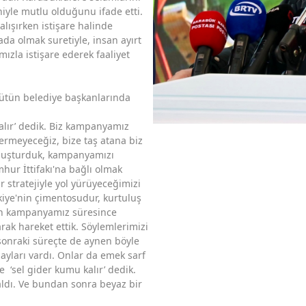
niyle mutlu olduğunu ifade etti.
alışırken istişare halinde
ada olmak suretiyle, insan ayırt
zla istişare ederek faaliyet
ütün belediye başkanlarında
lır’ dedik. Biz kampanyamız
ermeyeceğiz, bize taş atana biz
 oluşturduk, kampanyamızı
hur İttifakı'na bağlı olmak
r stratejiyle yol yürüyeceğimizi
kiye'nin çimentosudur, kurtuluş
çin kampanyamız süresince
arak hareket ettik. Söylemlerimizi
onraki süreçte de aynen böyle
dayları vardı. Onlar da emek sarf
e ‘sel gider kumu kalır’ dedik.
aldı. Ve bundan sonra beyaz bir