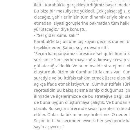
iletti. Karabük’te gerçekleştirdiğimiz başarı nede
Bu bize bir mesuliyette yükledi. Çok çalışacağız, ç
olacağız. Şehirlerimizin tüm dinamikleriyle bir ar
etmeden, siyasi görüşlerine bakmadan tüm halkımı
yürüteceğiz.” diye konuştu.
- “Sel gider kumu kalır”
Karabük’te taş üstüne taş koyan geçmiş dönem b
teşekkür eden Şahin, şöyle devam etti.
“Seçim kampanyamız süresince ‘sel gider kumu ka
süresince ‘kimseyi kırmayacağız, kimseye cevap v
gül atacağız’ dedik. Ve bu minvalde stratejimizi
oluşturduk. Bizim bir Cumhur İttifakımız var. Cum
suretiyle ve bu ittifakı tahkim etmek üzere olan bi
açıkça ifade etmek istiyorum. Cumhur İttifakı Tür
reçetesidir. Bu bakış açısına sahip olduğumuz i
ilimizde ve ilçelerimizde de bu stratejiye bağlı ol
de buna uygun oluşturmaya çalıştık. Ve bundan s
olacak. Bu seçim sürecinde siyasi partilerin de a
ettiler. Onlar da bizim hemşehrilerimiz. O nedenl
Seçim bitti. Ve seçimden evvelki her şey geride k
sayfa açıyoruz.”