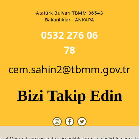
Atatürk Bulvarı TBMM 06543
Bakanlıklar - ANKARA
0532 276 06
78
cem.sahin2@tbmm.gov.tr
Bizi Takip Edin
Yasal Mevzuat çerçevesinde, veri politikalarımızda belirtilen amaçlar