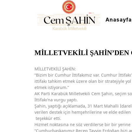
Anasayfa
MİLLETVEKİLİ ŞAHİN’DEN
MİLLETVEKİLİ ŞAHİN:
“Bizim bir Cumhur İttifakımız var. Cumhur İttifakı
ittifakı tahkim etmek üzere olan bir stratejiyle yo
etmek istiyorum.”
AK Parti Karabük Milletvekili Cem Şahin, seçim s
İttifakı’na vurgu yaptı.
Şahin, yaptığı açıklamada, 31 Mart Mahalli İdare
verilen destek için hemşehrilerine ve elde edile
teşekkür etti.
Hizmet noktasına ne söz verdilerse bir bir yerine 
“Cumhurbaşkanımız Recep Tayyip Erdoğan bizi ar