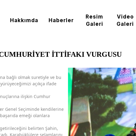
Resim
Video
Hakkımda
Haberler
Galeri
Galeri
 CUMHURİYET İTTİFAKI VURGUSU
'na bağlı olmak suretiyle ve bu
l yürüyeceğimizi açıkça ifade
onuçlarına ilişkin Cumhur
ler Genel Seçiminde kendilerine
n başarıda emeği olanlara
getirileceğini belirten Şahin,
adı. Karabüklülere selamlarını