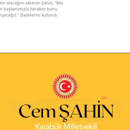
eni olacağını aktaran Şahin, “Beş
kan başkanımızla beraber bunu
acağız.” İfadelerini kullandı.